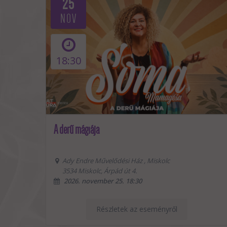
21
NOV
15:19
ÚJ NŐK zenés szeánsza
MagNet Közösségi Ház Hamvas terme
Budapest, Andrássy út 98, 1062
2026. november 21. 15:19
Részletek az eseményről