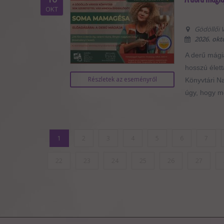
OKT
Gödöllői V
2026. okt
A derű mági
hosszú élet
Részletek az eseményről
Könyvtári N
úgy, hogy mé
1
2
3
4
5
6
7
22
23
24
25
26
27