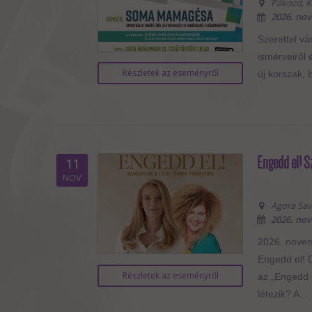
Pákozd, Ko
2026. nov
Szerettel vá
ismérveiről
Részletek az eseményről
új korszak, 
Engedd el! S
11
NOV
Agora Sava
2026. nov
2026. novemb
Engedd el! 
Részletek az eseményről
az „Engedd 
létezik? A...