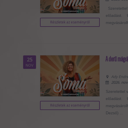
Szeretettel
előadást. U
Részletek az eseményről
megvásárolha
A derű mágiá
25
NOV
Ady Endre 
2026. nov
Szeretettel 
előadást. U
Részletek az eseményről
megvásárolha
Dezső) ...