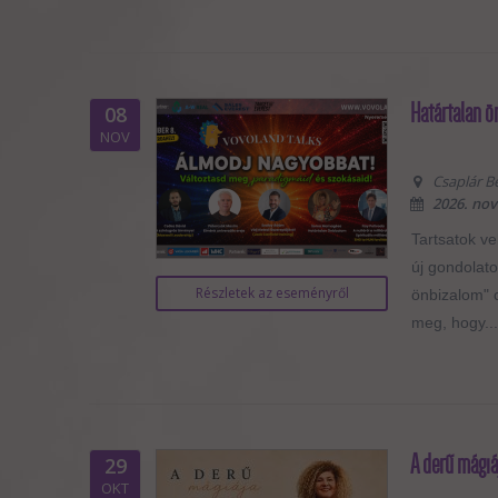
Határtalan 
08
NOV
Csaplár B
2026. nov
Tartsatok v
új gondolato
Részletek az eseményről
önbizalom" 
meg, hogy...
A derű mágiá
29
OKT