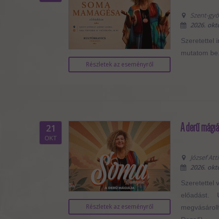
Szent-györ
2026. okt
Szeretettel 
mutatom be.
Részletek az eseményről
A derű mágiá
21
OKT
József Att
2026. okt
Szeretettel 
előadást. U
Részletek az eseményről
megvásárolha