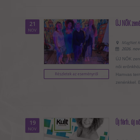
ÚJ NŐK zené
21
NOV
MagNet Kö
2026. nov
ÚJ NŐK zenés
női erőnkhö
Részletek az eseményről
Hamvas term
zenénkkel. E
Új férfi, új
19
NOV