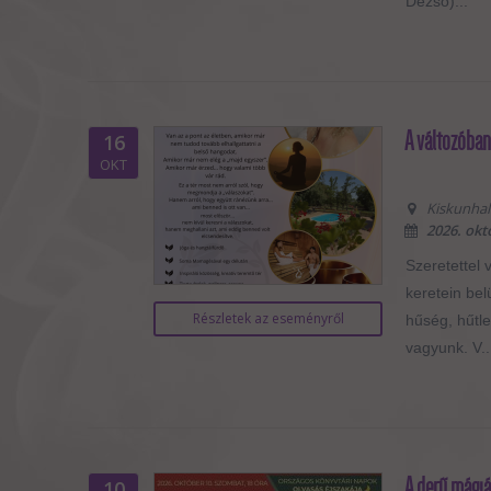
Dezső)...
A változóban 
16
OKT
Kiskunhala
2026. okt
Szeretettel 
keretein bel
Részletek az eseményről
hűség, hűtl
vagyunk. V..
A derű mágiá
10