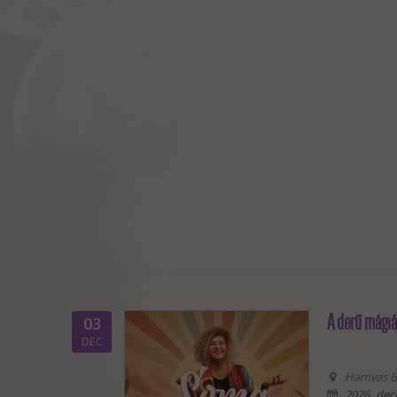
A derű mágiá
03
DEC
Hamvas Bél
2026. dec