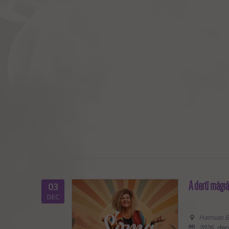
A derű mágiá
03
DEC
Hamvas Bél
2026. dec