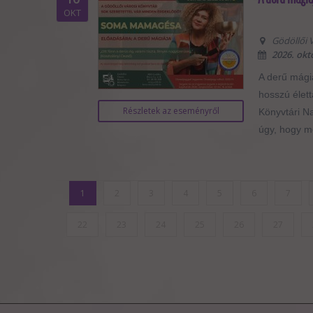
OKT
Gödöllői V
2026. okt
A derű mági
hosszú élet
Részletek az eseményről
Könyvtári N
úgy, hogy mé
1
2
3
4
5
6
7
22
23
24
25
26
27