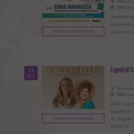
Pákozd, Ko
2026. nov
Szerettel vá
ismérveiről
Részletek az eseményről
új korszak, 
Engedd el! S
11
NOV
Agora Sava
2026. nov
2026. novemb
Engedd el! 
Részletek az eseményről
az „Engedd 
létezik? A...