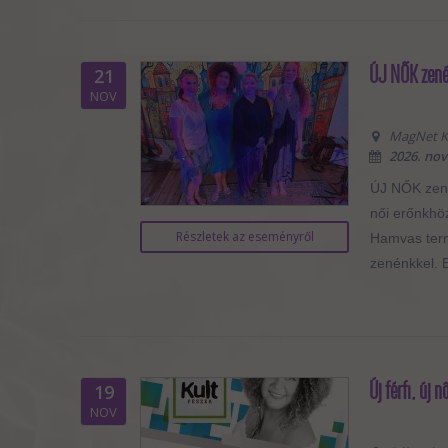
ÚJ NŐK zené
21
NOV
MagNet Kö
2026. nov
ÚJ NŐK zenés
női erőnkhö
Részletek az eseményről
Hamvas term
zenénkkel. E
Új férfi, új
19
NOV