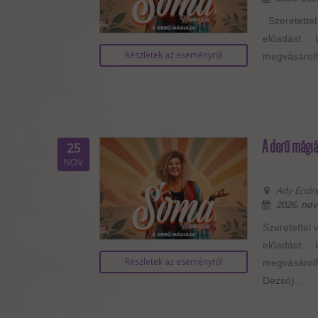
Szeretettel
előadást. U
Részletek az eseményről
megvásárolha
A derű mágiá
25
NOV
Ady Endre 
2026. nov
Szeretettel 
előadást. U
Részletek az eseményről
megvásárolha
Dezső) ...