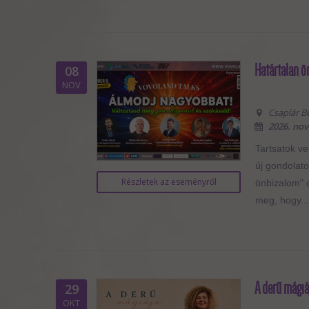
Határtalan 
08
NOV
Csaplár B
2026. nov
Tartsatok v
új gondolato
Részletek az eseményről
önbizalom" 
meg, hogy...
A derű mágiá
29
OKT