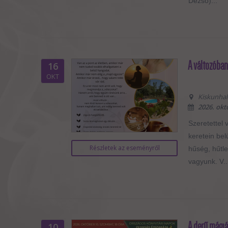
Dezső)...
A változóban 
16
OKT
Kiskunhala
2026. okt
Szeretettel 
keretein bel
Részletek az eseményről
hűség, hűtl
vagyunk. V..
A derű mágiá
10