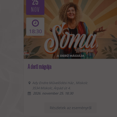
21
NOV
15:19
ÚJ NŐK zenés szeánsza
MagNet Közösségi Ház Hamvas terme
Budapest, Andrássy út 98, 1062
2026. november 21. 15:19
Részletek az eseményről